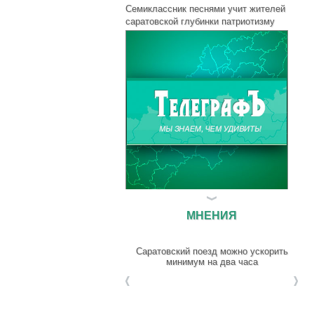
Семиклассник песнями учит жителей
саратовской глубинки патриотизму
В Аткарске под Новый год появилась
МНЕНИЯ
вязаная ёлка
Саратовский поезд можно ускорить
минимум на два часа