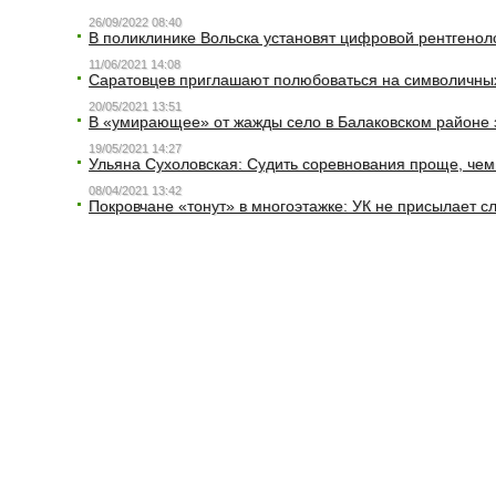
26/09/2022 08:40
В поликлинике Вольска установят цифровой рентгенол
11/06/2021 14:08
Саратовцев приглашают полюбоваться на символичных
20/05/2021 13:51
В «умирающее» от жажды село в Балаковском районе 
19/05/2021 14:27
Ульяна Сухоловская: Судить соревнования проще, че
08/04/2021 13:42
Покровчане «тонут» в многоэтажке: УК не присылает с