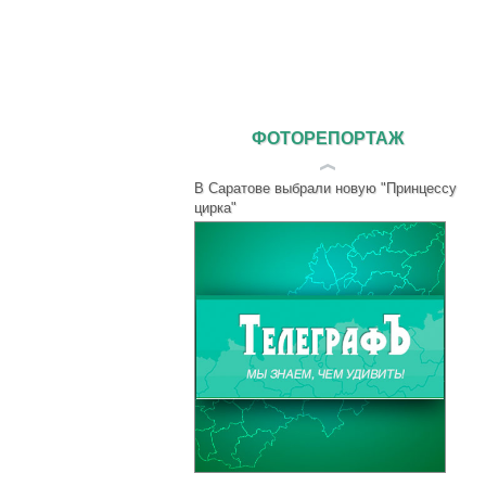
Первый день 2024 года новобурассцы
ФОТОРЕПОРТАЖ
решили провести в новом кинотеатре
В Саратове выбрали новую "Принцессу
цирка"
Из больничного окна Дети увидели Деда
Мороза и Дракона