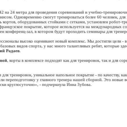
2 на 24 метра для проведения соревнований и учебно-тренировочн
еннисом. Одновременно смогут тренироваться более 60 человек, для
мь кортов, оборудованных стойками с сетками, установлен робот-тр
французское покрытие, которое используется на международных со
н конференц-зал, в котором будут проходить семинары для тренер
ессионалы высоко оценивают новый комплекс. Мы достигли цели - в
базовых видов спорта, у нас много талантливых ребят, которые зде
ий Радаев
.
вой
, корты в комплексе подходят как для тренировок, так и для сор
для тренировок, уникальное напольное покрытие - по качеству, ка
шли переподготовку у главного тренера нашей сборной. Это новые 
ски круглосуточно», - подчеркнула Инна Зубова.