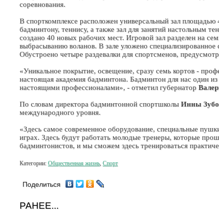
соревнования.
В спорткомплексе расположен универсальный зал площадью 4
бадминтону, теннису, а также зал для занятий настольным т
создано 40 новых рабочих мест. Игровой зал разделен на се
выбрасыванию воланов. В зале уложено специализированное 
Обустроено четыре раздевалки для спортсменов, предусмотре
«Уникальное покрытие, освещение, сразу семь кортов - проф
настоящая академия бадминтона. Бадминтон для нас один из 
настоящими профессионалами», - отметил губернатор
Валер
По словам директора бадминтонной спортшколы
Инны Зубо
международного уровня.
«Здесь самое современное оборудование, специальные пушки 
играх. Здесь будут работать молодые тренеры, которые про
бадминтонистов, и мы сможем здесь тренироваться практиче
Категории:
Общественная жизнь
,
Спорт
Поделиться
РАНЕЕ...