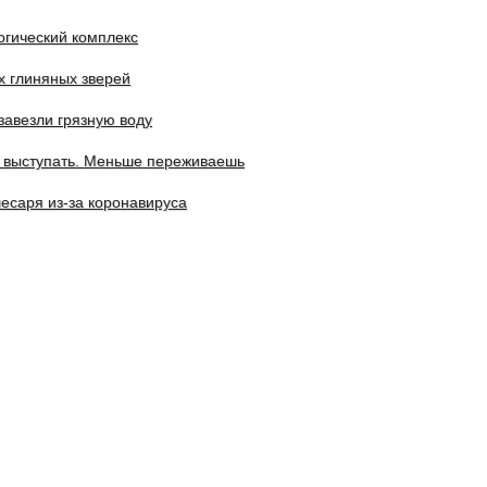
огический комплекс
 глиняных зверей
завезли грязную воду
м выступать. Меньше переживаешь
лесаря из-за коронавируса