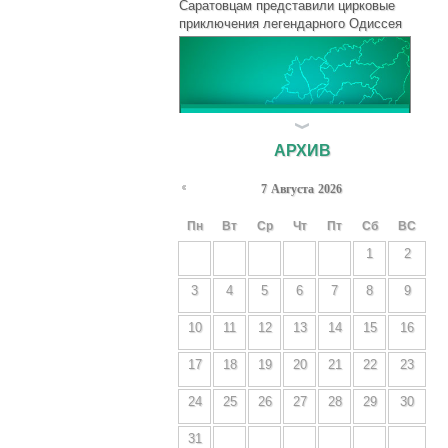
Саратовцам представили цирковые
приключения легендарного Одиссея
АРХИВ
7
Августа
2026
Пн
Вт
Ср
Чт
Пт
Сб
ВС
Президент помог справить новоселье
1
2
жильцам пяти авариек в Энгельсе
В Саратове выбрали новую "Принцессу
3
4
5
6
7
8
9
цирка"
10
11
12
13
14
15
16
17
18
19
20
21
22
23
24
25
26
27
28
29
30
31