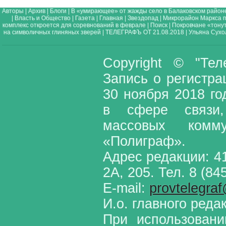
Авторы
|
Архив
|
Блоги
|
В «умирающее» от жажды село в Балаковском районе
|
Власть и Общество
|
Газета
|
Главная
|
Звездопад
|
Микрорайон Маркса п
комплекс откроется для соревнований в феврале
|
Поиск
|
Покровчане «тонут
на символичных глиняных зверей
|
ТЕЛЕГРАФЪ ОТ 21.08.2018
|
Ульяна Сухо
Copyright © "Те
Запись о регистр
30 ноября 2018 г
в сфере связи,
массовых комм
«Полиграф».
Адрес редакции: 41
2А, 205. Тел. 8 (84
E-mail:
provtelegra
И.о. главного реда
При использовани