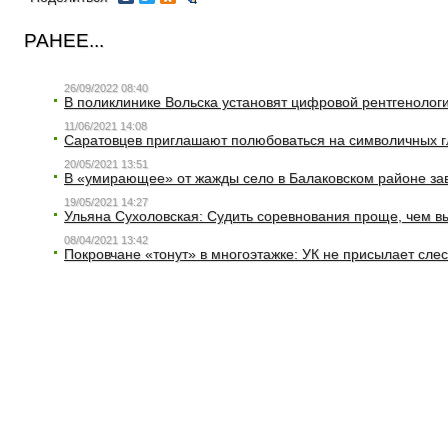
РАНЕЕ...
26/09/2022 08:40
В поликлинике Вольска установят цифровой рентгенолог
11/06/2021 14:08
Саратовцев приглашают полюбоваться на символичных г
20/05/2021 13:51
В «умирающее» от жажды село в Балаковском районе зав
19/05/2021 14:27
Ульяна Сухоловская: Судить соревнования проще, чем 
08/04/2021 13:42
Покровчане «тонут» в многоэтажке: УК не присылает слес