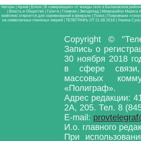
Авторы
|
Архив
|
Блоги
|
В «умирающее» от жажды село в Балаковском районе
|
Власть и Общество
|
Газета
|
Главная
|
Звездопад
|
Микрорайон Маркса п
комплекс откроется для соревнований в феврале
|
Поиск
|
Покровчане «тонут
на символичных глиняных зверей
|
ТЕЛЕГРАФЪ ОТ 21.08.2018
|
Ульяна Сухо
Copyright © "Те
Запись о регистр
30 ноября 2018 г
в сфере связи,
массовых комм
«Полиграф».
Адрес редакции: 41
2А, 205. Тел. 8 (84
E-mail:
provtelegra
И.о. главного реда
При использовани