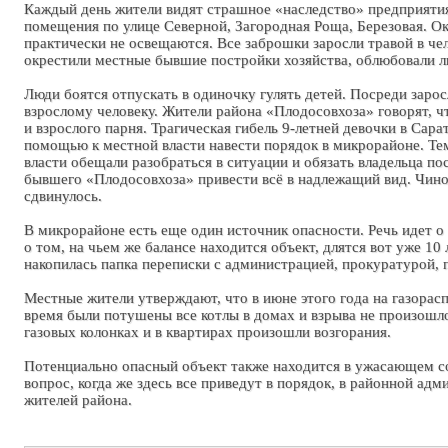
Каждый день жители видят страшное «наследство» предприятия
помещения по улице Северной, Загородная Роща, Березовая. Окн
практически не освещаются. Все заброшки заросли травой в че
окрестили местные бывшие постройки хозяйства, облюбовали л
Люди боятся отпускать в одиночку гулять детей. Посреди заро
взрослому человеку. Жители района «Плодосовхоза» говорят, ч
и взрослого парня. Трагическая гибель 9-летней девочки в Сара
помощью к местной власти навести порядок в микрорайоне. Те
власти обещали разобраться в ситуации и обязать владельца п
бывшего «Плодосовхоза» привести всё в надлежащий вид. Чинов
сдвинулось.
В микрорайоне есть еще один источник опасности. Речь идет о
о том, на чьем же балансе находится объект, длятся вот уже 10 
накопилась папка переписки с администрацией, прокуратурой, 
Местные жители утверждают, что в июне этого года на газорасп
время были потушены все котлы в домах и взрыва не произошло
газовых колонках и в квартирах произошли возгорания.
Потенциально опасный объект также находится в ужасающем сос
вопрос, когда же здесь все приведут в порядок, в районной ад
жителей района.